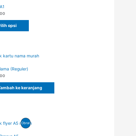
 A1
000
ilih opsi
Nama (Reguler)
000
Tambah ke keranjang
Produk
Obral
Dengan