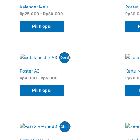
Dengan
Kalender Meja
Poster
Rentang
Diskon
Rp
25.000
–
Rp
30.000
Rp
30.
harga:
Rp25.000
Pilih opsi
P
hingga
Rp30.000
Produk
Obral
Dengan
Poster A3
Kartu 
Rentang
Diskon
Rp
4.000
–
Rp
5.000
Rp
20.
harga:
Rp4.000
Pilih opsi
hingga
Rp5.000
Produk
Obral
Dengan