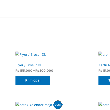
Flyer / Brosur DL
Kartu 
Rentang
Rp
155.000
–
Rp
300.000
Rp
15.0
harga:
Rp155.000
Pilih opsi
hingga
Rp300.000
Produk
Obral